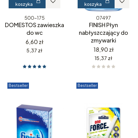
koszyka
koszyka
500-175
07497
DOMESTOS zawieszka
FINISH Płyn
do wc
nabłyszczający do
zmywarki
Cena
6,60 zł
Cena
18,90 zł
Cena
5,37 zł
Cena
15,37 zł
Bestseller
Bestseller