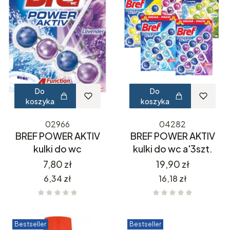
Do
Do
koszyka
koszyka
02966
04282
BREF POWER AKTIV
BREF POWER AKTIV
kulki do wc
kulki do wc a'3szt.
Cena
Cena
7,80 zł
19,90 zł
Cena
Cena
6,34 zł
16,18 zł
Bestseller
Bestseller