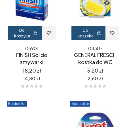
Do
Do
koszyka
koszyka
05901
04307
FINISH Sól do
GENERAL FRESCH
zmywarki
kostka do WC
Cena
Cena
18,20 zł
3,20 zł
Cena
Cena
14,80 zł
2,60 zł
Bestseller
Bestseller