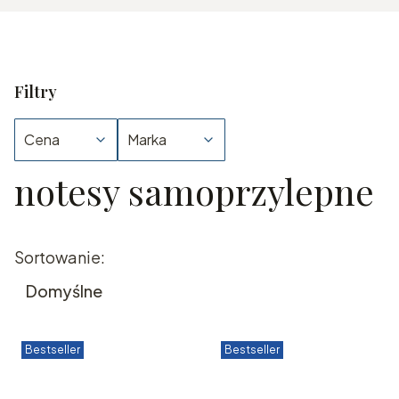
Filtry
Cena
Marka
notesy samoprzylepne
Koniec filtrów
Lista produktów
Sortowanie:
Domyślne
Bestseller
Bestseller