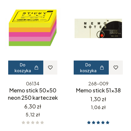
Do
Do
koszyka
koszyka
06134
268-009
Memo stick 50x50
Memo stick 51x38
neon 250 karteczek
Cena
1,30 zł
Cena
6,30 zł
Cena
1,06 zł
Cena
5,12 zł