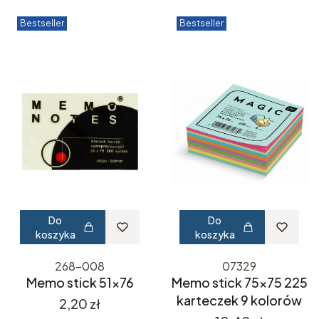
Bestseller
Bestseller
Do
Do
koszyka
koszyka
268-008
07329
Memo stick 51x76
Memo stick 75x75 225
karteczek 9 kolorów
Cena
2,20 zł