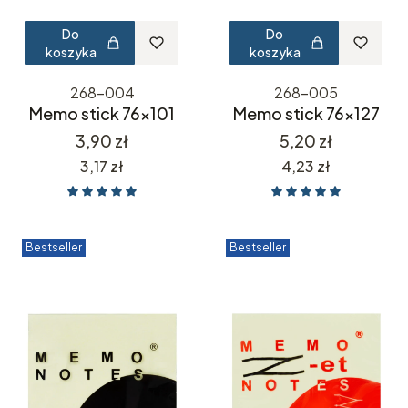
Do
Do
koszyka
koszyka
268-004
268-005
Memo stick 76x101
Memo stick 76x127
Cena
Cena
3,90 zł
5,20 zł
Cena
Cena
3,17 zł
4,23 zł
Bestseller
Bestseller