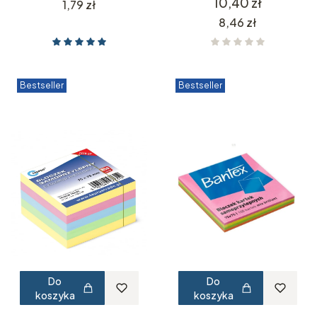
Cena
10,40 zł
Cena
1,79 zł
Cena
8,46 zł
Bestseller
Bestseller
Do
Do
koszyka
koszyka