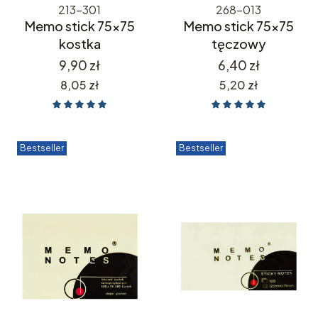
213-301
268-013
Memo stick 75x75
Memo stick 75x75
kostka
tęczowy
Cena
Cena
9,90 zł
6,40 zł
Cena
Cena
8,05 zł
5,20 zł
Bestseller
Bestseller