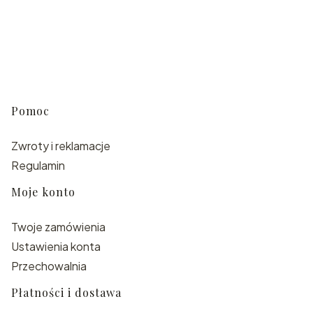
Linki w stopce
Pomoc
Zwroty i reklamacje
Regulamin
Moje konto
Twoje zamówienia
Ustawienia konta
Przechowalnia
Płatności i dostawa