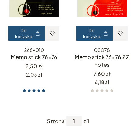
Do
Do
koszyka
koszyka
268-010
00078
Memo stick 76x76
Memo stick 76x76 ZZ
notes
Cena
2,50 zł
Cena
7,60 zł
Cena
2,03 zł
Cena
6,18 zł
Strona
z 1