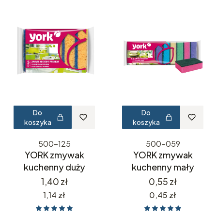
Do
Do
koszyka
koszyka
500-125
500-059
YORK zmywak
YORK zmywak
kuchenny duży
kuchenny mały
Cena
Cena
1,40 zł
0,55 zł
Cena
Cena
1,14 zł
0,45 zł