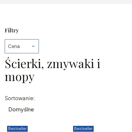
Filtry
Cena
Ścierki, zmywaki i
Koniec filtrów
mopy
Lista produktów
Sortowanie:
Domyślne
Bestseller
Bestseller