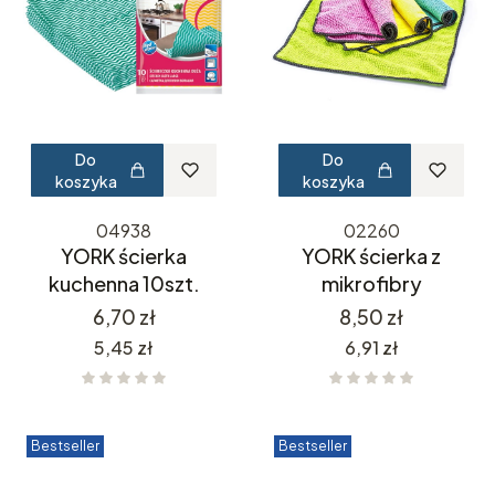
Do
Do
koszyka
koszyka
04938
02260
YORK ścierka
YORK ścierka z
kuchenna 10szt.
mikrofibry
Cena
Cena
6,70 zł
8,50 zł
Cena
Cena
5,45 zł
6,91 zł
Bestseller
Bestseller