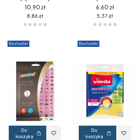
Cena
Cena
10,90 zł
6,60 zł
Cena
Cena
8,86 zł
5,37 zł
Bestseller
Bestseller
Do
Do
koszyka
koszyka