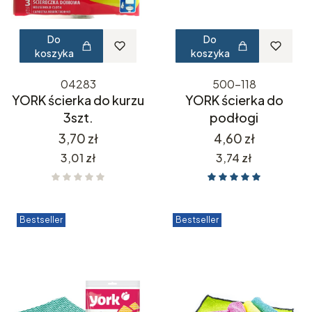
Do
Do
koszyka
koszyka
04283
500-118
YORK ścierka do kurzu
YORK ścierka do
3szt.
podłogi
Cena
Cena
3,70 zł
4,60 zł
Cena
Cena
3,01 zł
3,74 zł
Bestseller
Bestseller