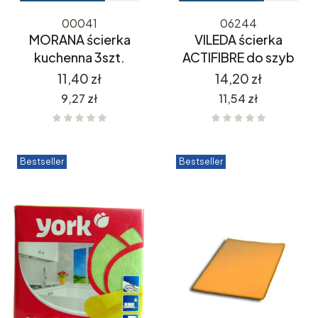
00041
06244
MORANA ścierka
VILEDA ścierka
kuchenna 3szt.
ACTIFIBRE do szyb
Cena
Cena
11,40 zł
14,20 zł
Cena
Cena
9,27 zł
11,54 zł
Bestseller
Bestseller