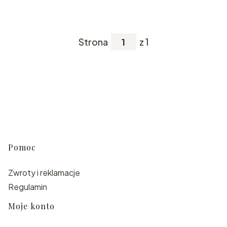
Strona
z 1
Linki w stopce
Pomoc
Zwroty i reklamacje
Regulamin
Moje konto