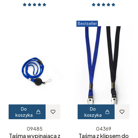
Bestseller
Do
Do
koszyka
koszyka
09485
04369
Taśma wypinająca z
Taśma z klipsem do