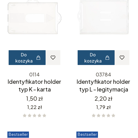
Do
Do
koszyka
koszyka
0114
03784
Identyfikator holder
Identyfikator holder
typ K - karta
typ L - legitymacja
Cena
Cena
1,50 zł
2,20 zł
Cena
Cena
1,22 zł
1,79 zł
Bestseller
Bestseller