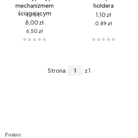
mechanizmem
holdera
ściągającym
Cena
1,10 zł
Cena
8,00 zł
Cena
0,89 zł
Cena
6,50 zł
Strona
z 1
Linki w stopce
Pomoc