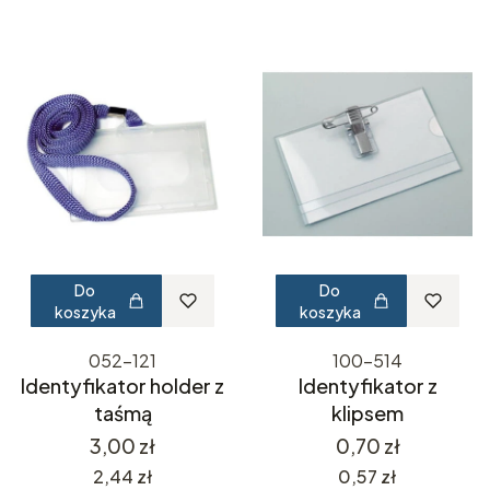
Do
Do
koszyka
koszyka
052-121
100-514
Identyfikator holder z
Identyfikator z
taśmą
klipsem
Cena
Cena
3,00 zł
0,70 zł
Cena
Cena
2,44 zł
0,57 zł