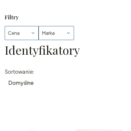
Filtry
Cena
Marka
Identyfikatory
Koniec filtrów
Lista produktów
Sortowanie:
Domyślne