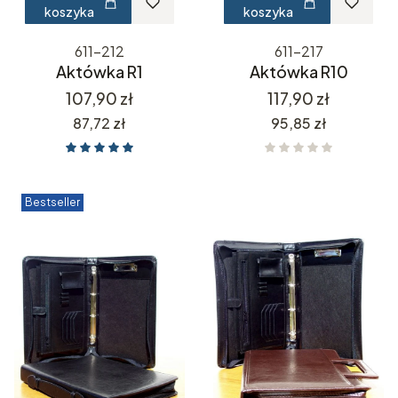
koszyka
koszyka
611-212
611-217
Aktówka R1
Aktówka R10
Cena
Cena
107,90 zł
117,90 zł
Cena
Cena
87,72 zł
95,85 zł
Bestseller