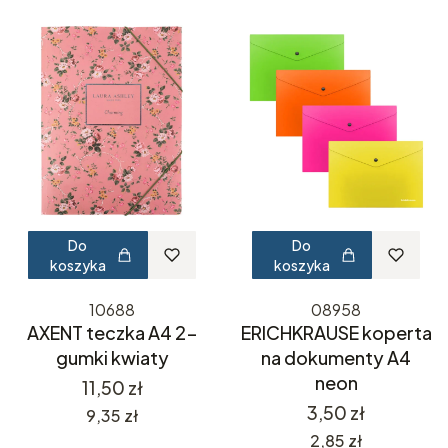
Do
Do
koszyka
koszyka
10688
08958
AXENT teczka A4 2-
ERICHKRAUSE koperta
gumki kwiaty
na dokumenty A4
neon
Cena
11,50 zł
Cena
3,50 zł
Cena
9,35 zł
Cena
2,85 zł