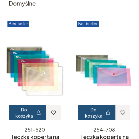
Domyślne
Bestseller
Bestseller
Do
Do
koszyka
koszyka
251-520
254-708
Teczka koperta na
Teczka koperta na