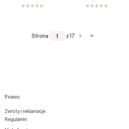
Strona
z 17
Przejdź do ostatnie
Linki w stopce
Pomoc
Zwroty i reklamacje
Regulamin