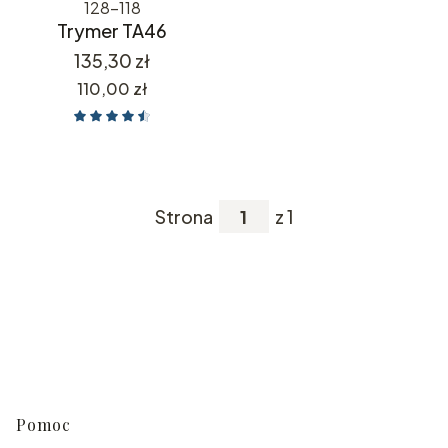
128-118
Trymer TA46
Cena
135,30 zł
Cena
110,00 zł
Strona
z 1
Linki w stopce
Pomoc