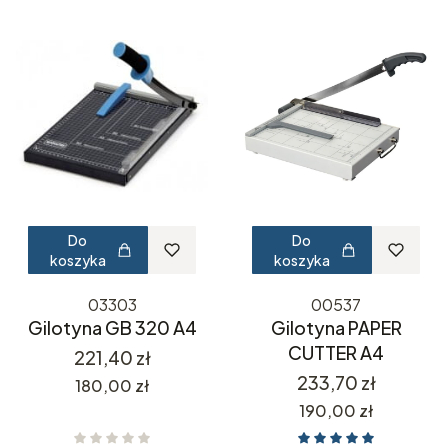
Do
Do
koszyka
koszyka
03303
00537
Gilotyna GB 320 A4
Gilotyna PAPER
CUTTER A4
Cena
221,40 zł
Cena
233,70 zł
Cena
180,00 zł
Cena
190,00 zł