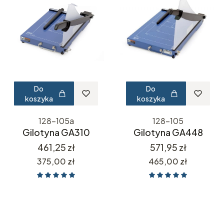
Do
Do
koszyka
koszyka
128-105a
128-105
Gilotyna GA310
Gilotyna GA448
Cena
Cena
461,25 zł
571,95 zł
Cena
Cena
375,00 zł
465,00 zł