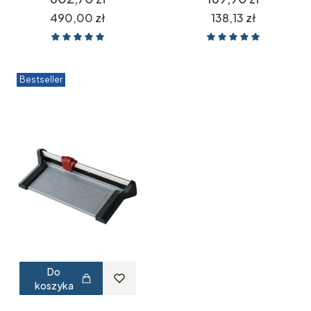
Cena
Cena
490,00 zł
138,13 zł
Bestseller
Do
koszyka