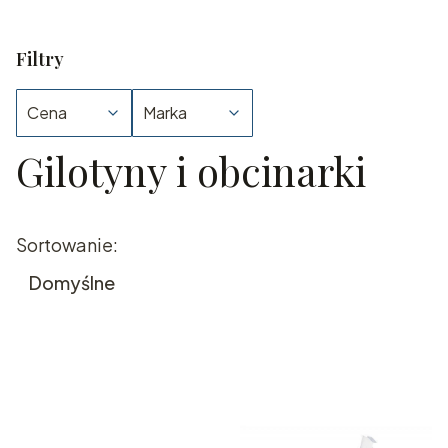
Filtry
Cena
Marka
Gilotyny i obcinarki
Koniec filtrów
Lista produktów
Sortowanie:
Domyślne