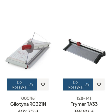
Do
Do
koszyka
koszyka
00048
128-141
Gilotyna RC321N
Trymer TA33
Cena
Cena
602,70 zł
169,90 zł