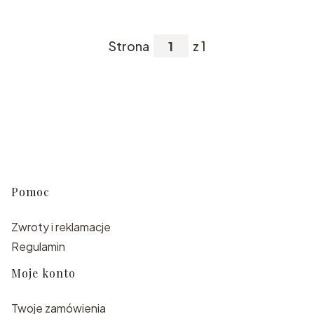
Strona
z 1
Linki w stopce
Pomoc
Zwroty i reklamacje
Regulamin
Moje konto
Twoje zamówienia