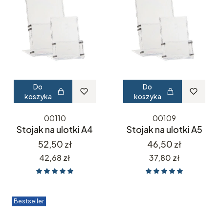
Do
Do
koszyka
koszyka
00110
00109
Stojak na ulotki A4
Stojak na ulotki A5
Cena
Cena
52,50 zł
46,50 zł
Cena
Cena
42,68 zł
37,80 zł
Bestseller