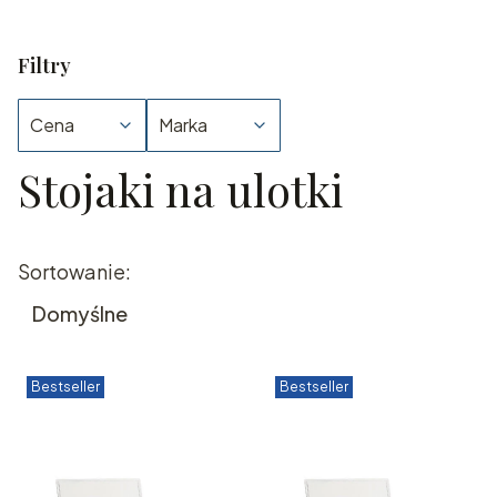
Filtry
Cena
Marka
Stojaki na ulotki
Koniec filtrów
Lista produktów
Sortowanie:
Domyślne
Bestseller
Bestseller