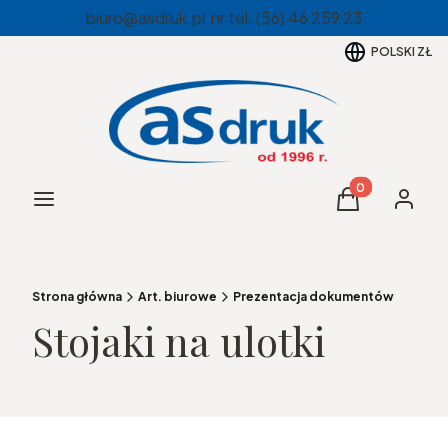
biuro@asdruk.pl nr tel. (56) 46 259 23
POLSKI
ZŁ
Produkty w kos
Menu
Koszyk
Zaloguj 
Strona główna
Art. biurowe
Prezentacja dokumentów
Stojaki na ulotki