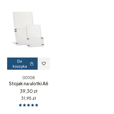
Do
koszyka
00108
Stojak na ulotki A6
Cena
39,30 zł
Cena
31,95 zł