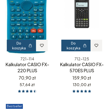
Do
Do
koszyka
koszyka
721-114
712-125
Kalkulator CASIO FX-
Kalkulator CASIO FX-
220 PLUS
570ES PLUS
Cena
Cena
70,90 zł
159,90 zł
Cena
Cena
57,64 zł
130,00 zł
Bestseller