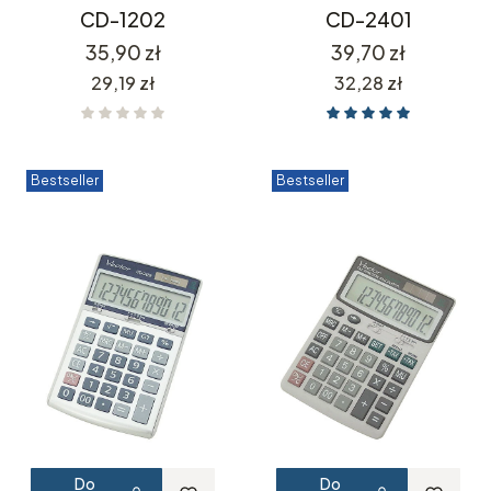
CD-1202
CD-2401
Cena
Cena
35,90 zł
39,70 zł
Cena
Cena
29,19 zł
32,28 zł
Bestseller
Bestseller
Do
Do