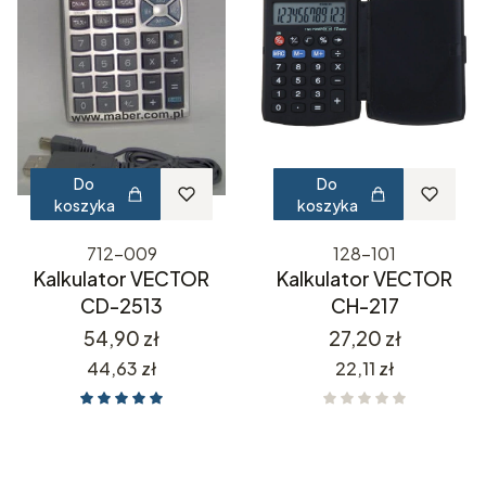
Do
Do
koszyka
koszyka
712-009
128-101
Kalkulator VECTOR
Kalkulator VECTOR
CD-2513
CH-217
Cena
Cena
54,90 zł
27,20 zł
Cena
Cena
44,63 zł
22,11 zł