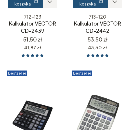
koszyka
koszyka
712-123
713-120
Kalkulator VECTOR
Kalkulator VECTOR
CD-2439
CD-2442
Cena
Cena
51,50 zł
53,50 zł
Cena
Cena
41,87 zł
43,50 zł
Bestseller
Bestseller