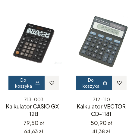
Do
Do
koszyka
koszyka
713-003
712-110
Kalkulator CASIO GX-
Kalkulator VECTOR
12B
CD-1181
Cena
Cena
79,50 zł
50,90 zł
Cena
Cena
64,63 zł
41,38 zł