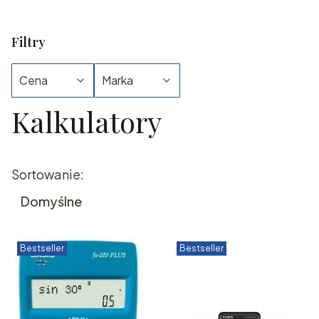
Filtry
Cena
Marka
Kalkulatory
Koniec filtrów
Lista produktów
Sortowanie:
Domyślne
Bestseller
Bestseller