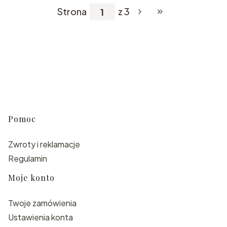
Strona
z 3
Przejdź do ostatniej
Linki w stopce
Pomoc
Zwroty i reklamacje
Regulamin
Moje konto
Twoje zamówienia
Ustawienia konta