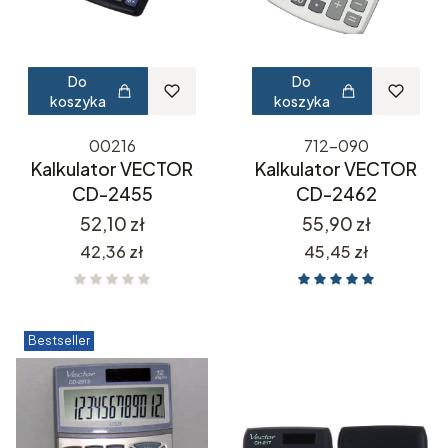
Do
Do
koszyka
koszyka
00216
712-090
Kalkulator VECTOR
Kalkulator VECTOR
CD-2455
CD-2462
Cena
Cena
52,10 zł
55,90 zł
Cena
Cena
42,36 zł
45,45 zł
Bestseller