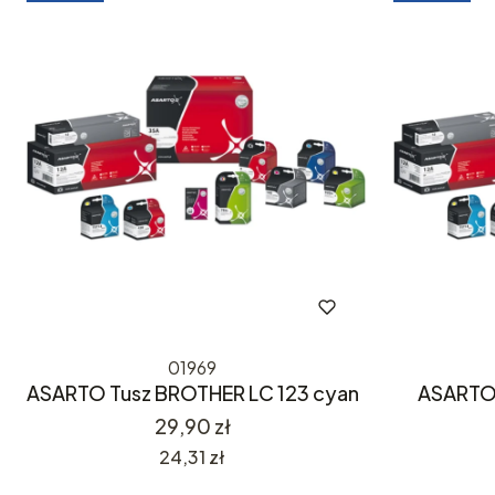
01969
ASARTO Tusz BROTHER LC 123 cyan
ASARTO 
Cena
29,90 zł
Cena
24,31 zł