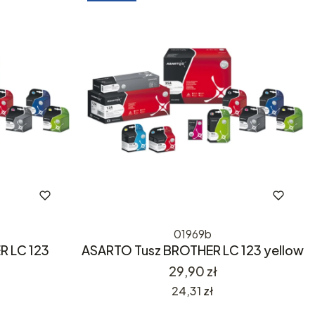
01969b
R LC 123
ASARTO Tusz BROTHER LC 123 yellow
Cena
29,90 zł
Cena
24,31 zł