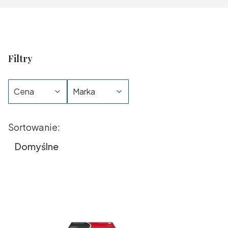
Filtry
Cena
Marka
Koniec filtrów
Lista produktów
Sortowanie:
Domyślne