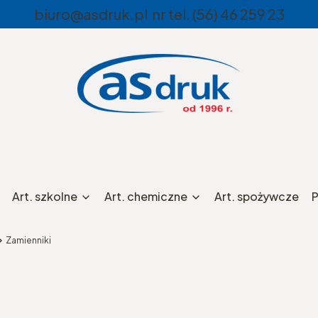
biuro@asdruk.pl nr tel. (56) 46 259 23
Art. szkolne
Art. chemiczne
Art. spożywcze
P
Zamienniki