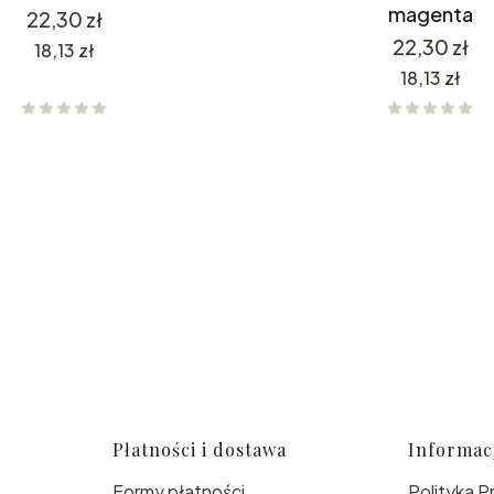
magenta
Cena
22,30 zł
Cena
22,30 zł
Cena
18,13 zł
Cena
18,13 zł
Płatności i dostawa
Informac
Formy płatności
Polityka P