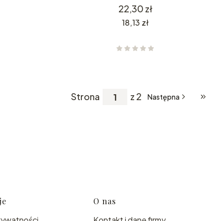
Cena
22,30 zł
Cena
18,13 zł
Strona
z 2
Następna
Przej
je
O nas
rywatności
Kontakt i dane firmy