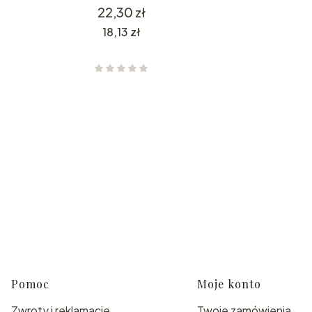
Cena
22,30 zł
Cena
18,13 zł
Linki w stopce
Pomoc
Moje konto
Zwroty i reklamacje
Twoje zamówienia