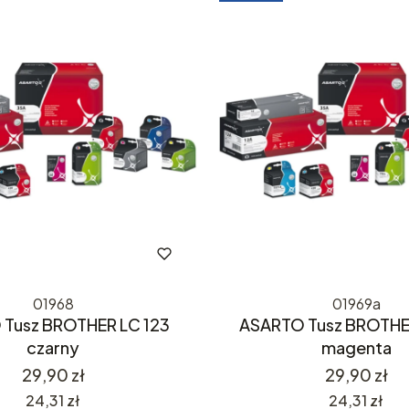
01968
01969a
Tusz BROTHER LC 123
ASARTO Tusz BROTHE
czarny
magenta
Cena
Cena
29,90 zł
29,90 zł
Cena
Cena
24,31 zł
24,31 zł