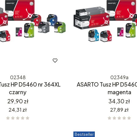
02348
02349a
usz HP D5460 nr 364XL
ASARTO Tusz HP D5460
czarny
magenta
Cena
Cena
29,90 zł
34,30 zł
Cena
Cena
24,31 zł
27,89 zł
Bestseller