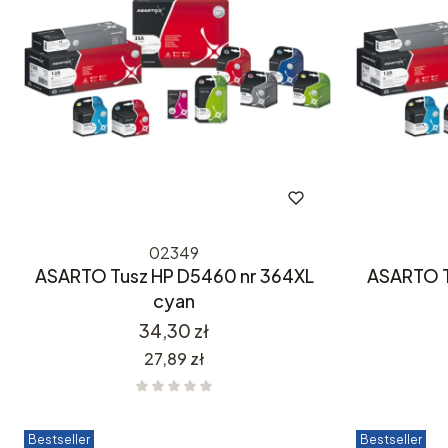
02349
ASARTO Tusz HP D5460 nr 364XL
ASARTO T
cyan
Cena
34,30 zł
Cena
27,89 zł
Bestseller
Bestseller