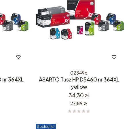
02349b
 nr 364XL
ASARTO Tusz HP D5460 nr 364XL
yellow
Cena
34,30 zł
Cena
27,89 zł
Bestseller