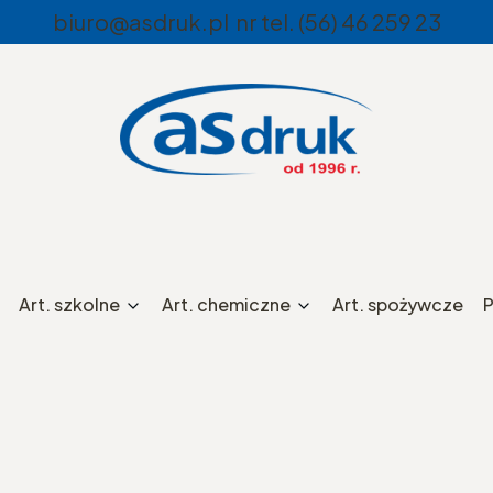
biuro@asdruk.pl nr tel. (56) 46 259 23
Art. szkolne
Art. chemiczne
Art. spożywcze
P