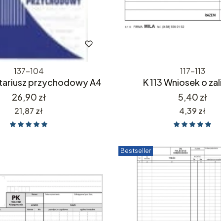
137-104
117-113
itariusz przychodowy A4
K 113 Wniosek o za
Cena
Cena
26,90 zł
5,40 zł
Cena
Cena
21,87 zł
4,39 zł
Bestseller