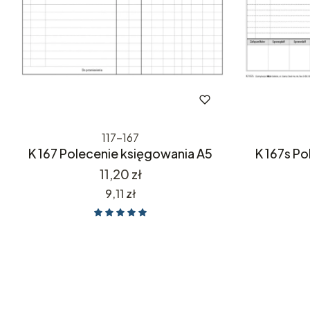
117-167
K 167 Polecenie księgowania A5
K 167s P
Cena
11,20 zł
Cena
9,11 zł