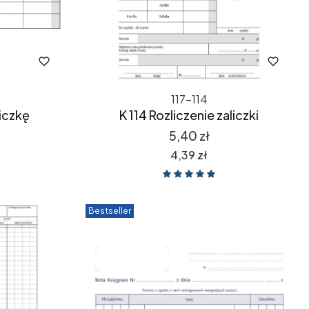
117-114
liczkę
K 114 Rozliczenie zaliczki
Cena
5,40 zł
Cena
4,39 zł
Bestseller