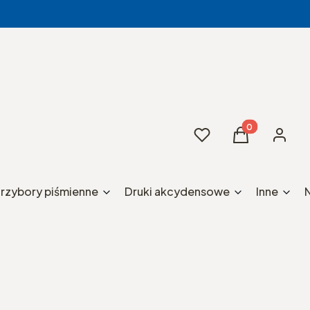
Produkty w kos
Ulubione
Koszyk
Zaloguj 
rzybory piśmienne
Druki akcydensowe
Inne