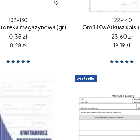
132-130
122-140
rtoteka magazynowa (gr)
Gm 140s Arkusz spisu 
Cena
Cena
0,35 zł
23,60 zł
Cena
Cena
0,28 zł
19,19 zł
Bestseller