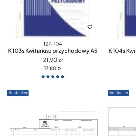
127-104
K 103s Kwitariusz przychodowy A5
K 104s Kw
Cena
21,90 zł
Cena
17,80 zł
Bestseller
Bestseller