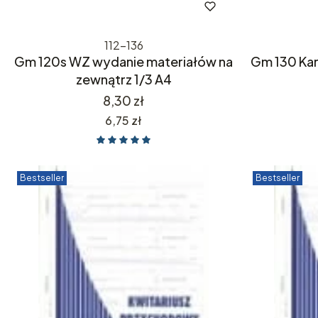
112-136
Gm 120s WZ wydanie materiałów na
Gm 130 Ka
zewnątrz 1/3 A4
Cena
8,30 zł
Cena
6,75 zł
Bestseller
Bestseller