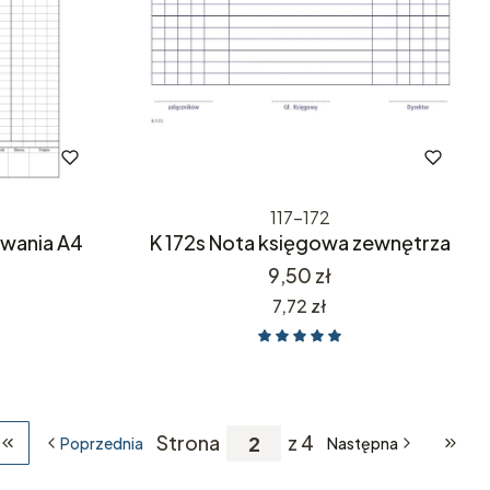
117-172
owania A4
K 172s Nota księgowa zewnętrza
Cena
9,50 zł
Cena
7,72 zł
Strona
z 4
Poprzednia
Następna
Wróć do pierwszej strony z produktami
Przej